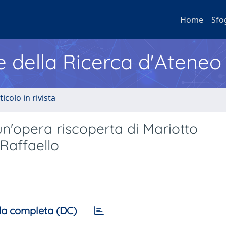
Home
Sfo
e della Ricerca d'Ateneo
ticolo in rivista
un'opera riscoperta di Mariotto
 Raffaello
a completa (DC)