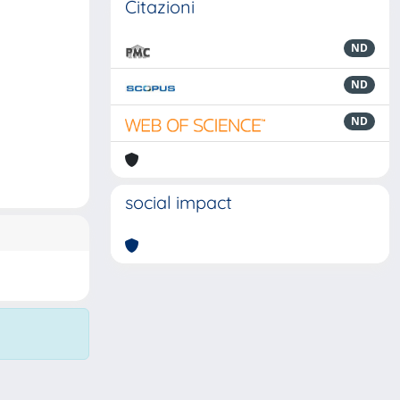
Citazioni
ND
ND
ND
social impact