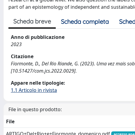
part of an epistemology of independent and sustainable
Scheda breve
Scheda completa
Sched
Anno di pubblicazione
2023
Citazione
Fiormonte, D., Del Rio Riande, G. (2023). Uma vez mais so
[10.51427/com.jcs.2022.0029].
Appare nelle tipologie:
1.1 Articolo in rivista
File in questo prodotto:
File
ARTIGO+Del+Rio+e+Fiormonte_domenico.pdf
accesso ape