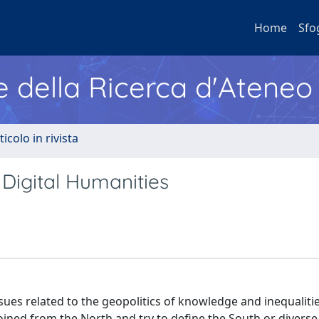
Home
Sfo
e della Ricerca d'Ateneo
ticolo in rivista
Digital Humanities
issues related to the geopolitics of knowledge and inequalitie
coined from the North and try to define the South or divers