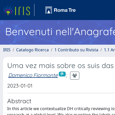
Benvenuti nell'Anagraf
IRIS
Catalogo Ricerca
1 Contributo su Rivista
1.1 Ar
Uma vez mais sobre os suis das 
Domenico Fiormonte
;
2023-01-01
Abstract
In this article we contextualize DH critically reviewing 
research at a global level. We also question the labels 