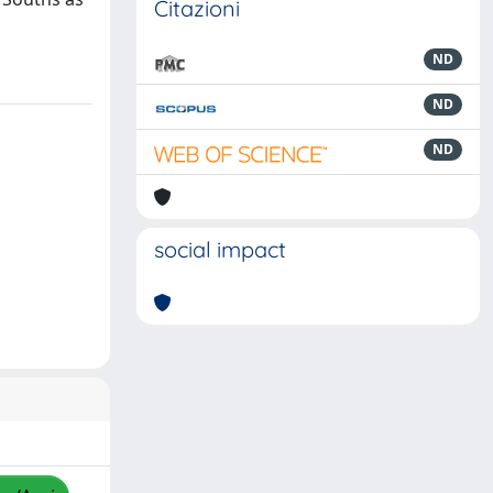
Citazioni
ND
ND
ND
social impact