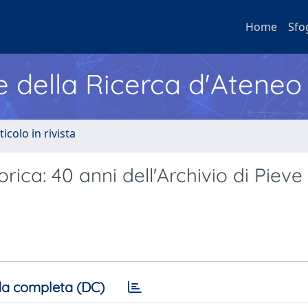
Home
Sfo
e della Ricerca d'Ateneo
ticolo in rivista
orica: 40 anni dellʼArchivio di Piev
a completa (DC)