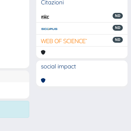
Citazioni
ND
ND
ND
social impact