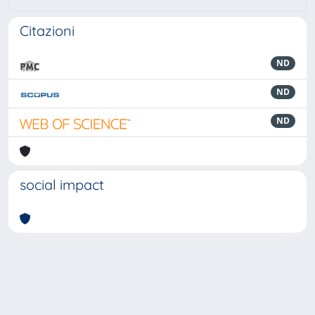
Citazioni
ND
ND
ND
social impact