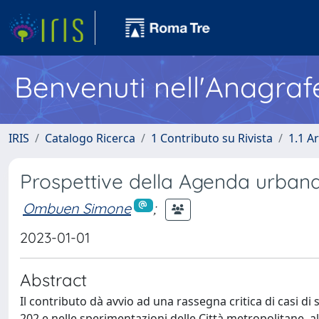
Benvenuti nell'Anagraf
IRIS
Catalogo Ricerca
1 Contributo su Rivista
1.1 Ar
Prospettive della Agenda urbana e
Ombuen Simone
;
2023-01-01
Abstract
Il contributo dà avvio ad una rassegna critica di casi d
202 e nelle sperimentazioni delle Città metropolitane, al 