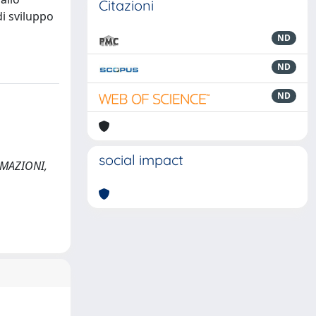
Citazioni
i sviluppo
ND
ND
ND
social impact
ORMAZIONI,