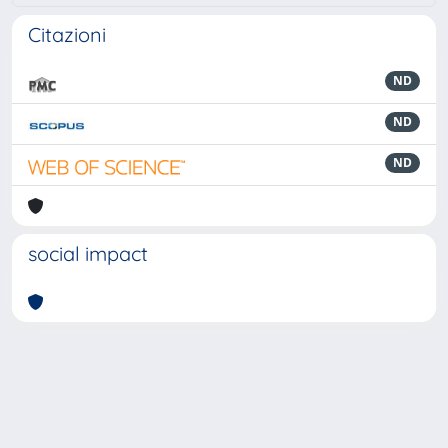
Citazioni
ND
ND
ND
social impact