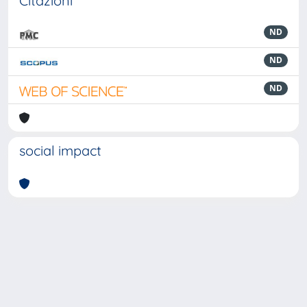
Citazioni
ND
ND
ND
social impact
Powered by
IRIS
-
about IRIS
-