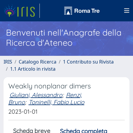
Benvenuti nell'Anagrafe della
Ricerca d'Ateneo
IRIS
Catalogo Ricerca
1 Contributo su Rivista
1.1 Articolo in rivista
Weakly nonplanar dimers
Giuliani, Alessandro
;
Renzi,
Bruno
;
Toninelli, Fabio Lucio
2023-01-01
Scheda breve
Scheda completa