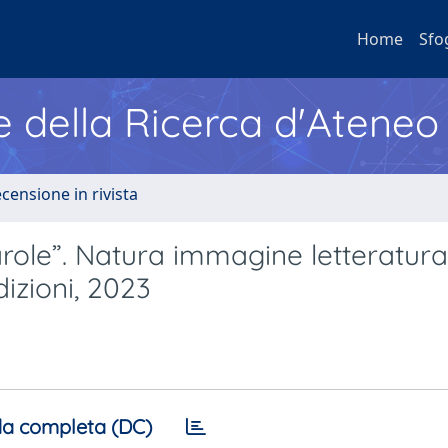
Home
Sfo
e della Ricerca d'Ateneo
ecensione in rivista
parole”. Natura immagine letteratura
izioni, 2023
a completa (DC)