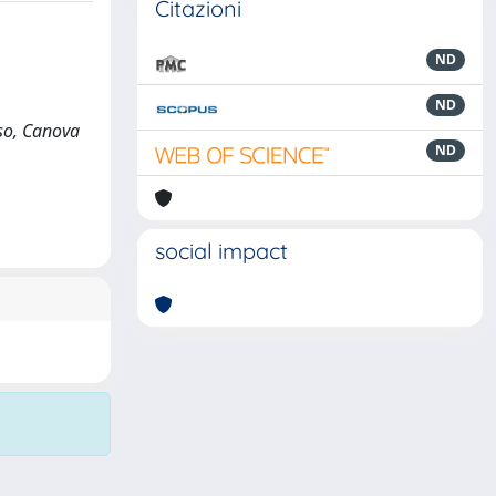
Citazioni
ND
ND
iso, Canova
ND
social impact