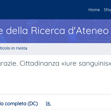
Home
Sfo
e della Ricerca d'Ateneo
ticolo in rivista
azie. Cittadinanza «iure sanguinis»
a completa (DC)