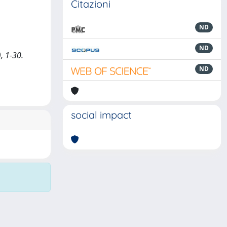
Citazioni
ND
ND
, 1-30.
ND
social impact