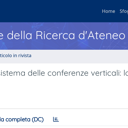
Home
Sfo
e della Ricerca d'Ateneo
ticolo in rivista
stema delle conferenze verticali: l
a completa (DC)