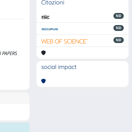
Citazioni
ND
ND
ND
AN PAPERS
social impact