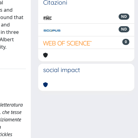
Citazioni
al
us and
ground that
ND
y and
ND
 in three
“Albert
0
ty.
social impact
letteratura
, che tesse
tiziamente
n
tickles