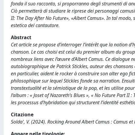
fonda il suo racconto, si proporranno degli strumenti di anal
Ciò permetterà di studiare le riprese dei personaggi camusi
II: The Day After No Future», «Albert Camus». In tal modo, s
estetica del cantautore.
Abstract
Cet article se propose d’interroger l’intérêt que la notion d
chanson. Le cas choisi est celui du premier album du groupe
nombreux liens avec l’œuvre d’Albert Camus. Ce dialogue nou
autobiographique de Patrick Stickles, auteur des chansons 
en particulier, aident le rocker à construire son alter ego 
philosophique sur lequel Stickles fonde sa narration. Ensuite
transtextualité et la sémiotique de la pop, et les utilise p
l’album : « Joset of Nazareth’s Blues », « No Future Part II
les processus d’hybridation qui structurent l’identité esthét
Citazione
Solda', V. (2024). Rocking Around Albert Camus : Camus et
Appare nelle tipologie: