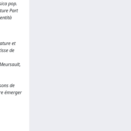
sica pop.
ture Part
entità
ature et
tisse de
 Meursault,
nsons de
ire émerger