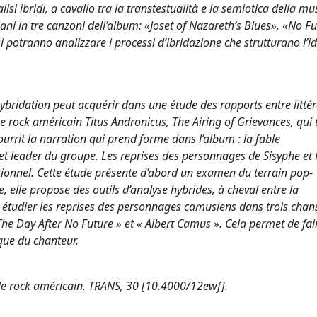
isi ibridi, a cavallo tra la transtestualità e la semiotica della mu
ani in tre canzoni dell’album: «Joset of Nazareth’s Blues», «No Fu
i potranno analizzare i processi d’ibridazione che strutturano l’id
’hybridation peut acquérir dans une étude des rapports entre littér
 rock américain Titus Andronicus, The Airing of Grievances, qui 
rrit la narration qui prend forme dans l’album : la fable
et leader du groupe. Les reprises des personnages de Sisyphe et
fictionnel. Cette étude présente d’abord un examen du terrain pop-
, elle propose des outils d’analyse hybrides, à cheval entre la
our étudier les reprises des personnages camusiens dans trois cha
 : The Day After No Future » et « Albert Camus ». Cela permet de fa
ique du chanteur.
 le rock américain. TRANS, 30 [10.4000/12ewf].