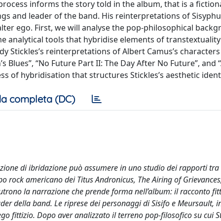
rocess informs the story told in the album, that is a fiction
ngs and leader of the band. His reinterpretations of Sisyph
 alter ego. First, we will analyse the pop-philosophical back
e analytical tools that hybridise elements of transtextualit
udy Stickles’s reinterpretations of Albert Camus’s characters
s Blues”, “No Future Part II: The Day After No Future”, and 
s of hybridisation that structures Stickles’s aesthetic identi
a completa (DC)
ozione di ibridazione può assumere in uno studio dei rapporti tra 
po rock americano dei Titus Andronicus, The Airing of Grievances
utrono la narrazione che prende forma nell’album: il racconto fit
ader della band. Le riprese dei personaggi di Sisifo e Meursault, i
ego fittizio. Dopo aver analizzato il terreno pop-filosofico su cui S