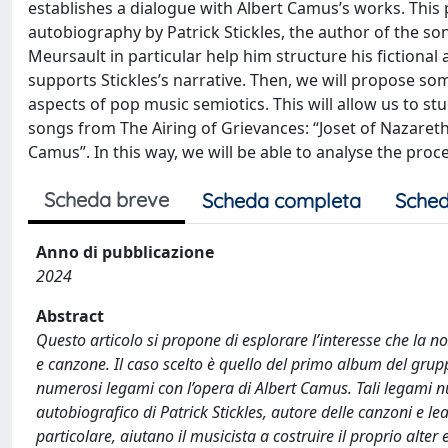
establishes a dialogue with Albert Camus’s works. This p
autobiography by Patrick Stickles, the author of the so
Meursault in particular help him structure his fictional
supports Stickles’s narrative. Then, we will propose som
aspects of pop music semiotics. This will allow us to st
songs from The Airing of Grievances: “Joset of Nazareth’
Camus”. In this way, we will be able to analyse the proces
Scheda breve
Scheda completa
Sched
Anno di pubblicazione
2024
Abstract
Questo articolo si propone di esplorare l’interesse che la n
e canzone. Il caso scelto è quello del primo album del grup
numerosi legami con l’opera di Albert Camus. Tali legami n
autobiografico di Patrick Stickles, autore delle canzoni e le
particolare, aiutano il musicista a costruire il proprio alter 