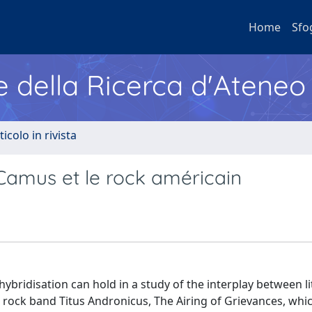
Home
Sfo
e della Ricerca d'Ateneo
ticolo in rivista
Camus et le rock américain
 hybridisation can hold in a study of the interplay between l
n rock band Titus Andronicus, The Airing of Grievances, whi