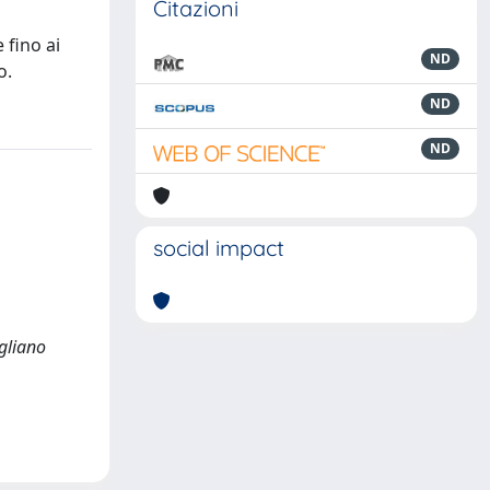
Citazioni
 fino ai
ND
o.
ND
ND
social impact
egliano