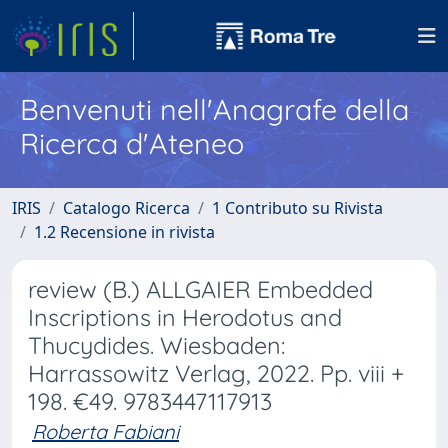
Benvenuti nell'Anagrafe della
Ricerca d'Ateneo
IRIS
Catalogo Ricerca
1 Contributo su Rivista
1.2 Recensione in rivista
review (B.) ALLGAIER Embedded
Inscriptions in Herodotus and
Thucydides. Wiesbaden:
Harrassowitz Verlag, 2022. Pp. viii +
198. €49. 9783447117913
Roberta Fabiani