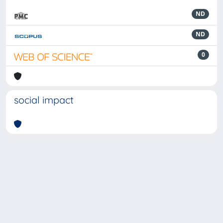
ND
ND
0
social impact
Powered by
IRIS
-
about IRIS
-
Utilizzo dei cookie
-
Privacy
Copyright © 2026