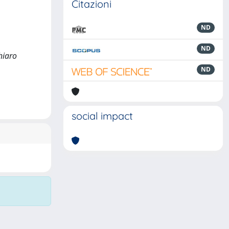
Citazioni
ND
ND
hiaro
ND
social impact