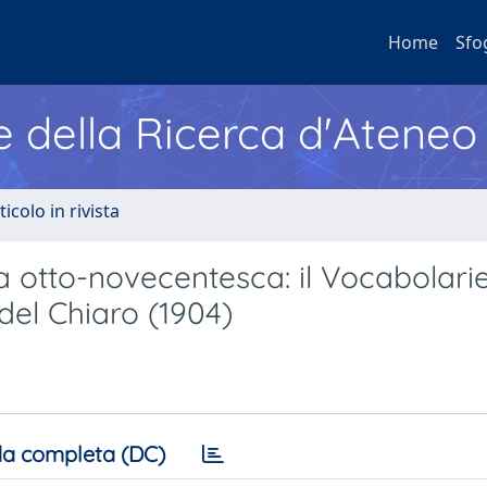
Home
Sfo
e della Ricerca d'Ateneo
ticolo in rivista
a otto-novecentesca: il Vocabolarie
del Chiaro (1904)
a completa (DC)