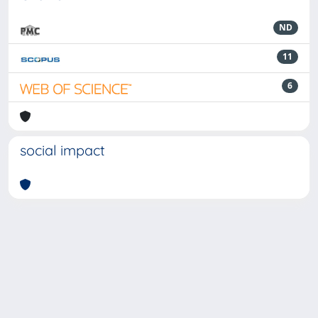
ND
11
6
social impact
Powered by
IRIS
-
about IRIS
-