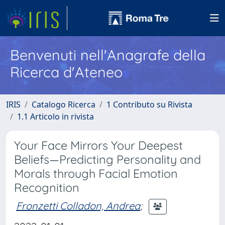
Benvenuti nell'Anagrafe della
Ricerca d'Ateneo
IRIS
Catalogo Ricerca
1 Contributo su Rivista
1.1 Articolo in rivista
Your Face Mirrors Your Deepest
Beliefs—Predicting Personality and
Morals through Facial Emotion
Recognition
Fronzetti Colladon, Andrea
;