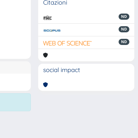
Citazioni
ND
ND
ND
social impact