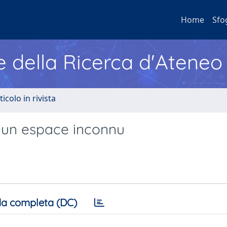
Home
Sfo
e della Ricerca d'Ateneo
ticolo in rivista
 un espace inconnu
a completa (DC)