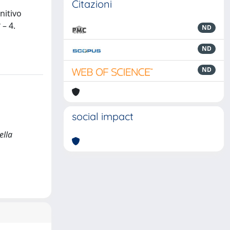
Citazioni
nitivo
 – 4.
ND
ND
ND
social impact
ella