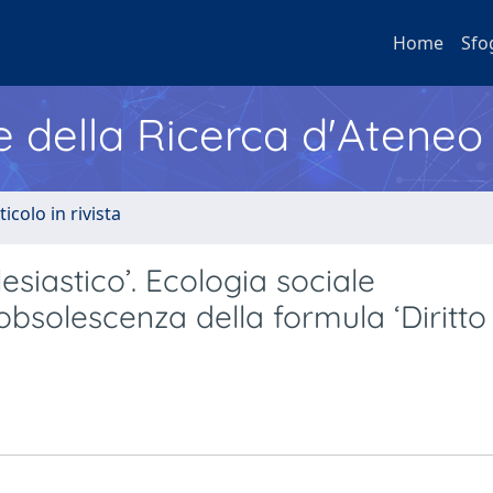
Home
Sfo
e della Ricerca d'Ateneo
ticolo in rivista
lesiastico’. Ecologia sociale
bsolescenza della formula ‘Diritto