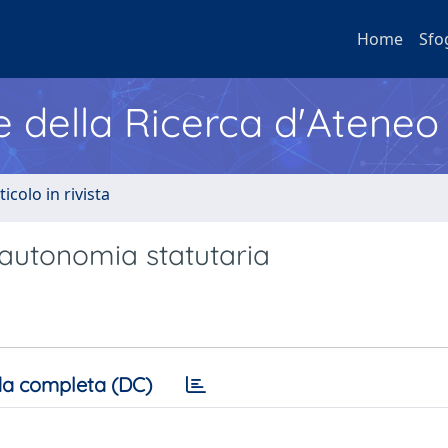
Home
Sfo
e della Ricerca d'Ateneo
ticolo in rivista
'autonomia statutaria
a completa (DC)