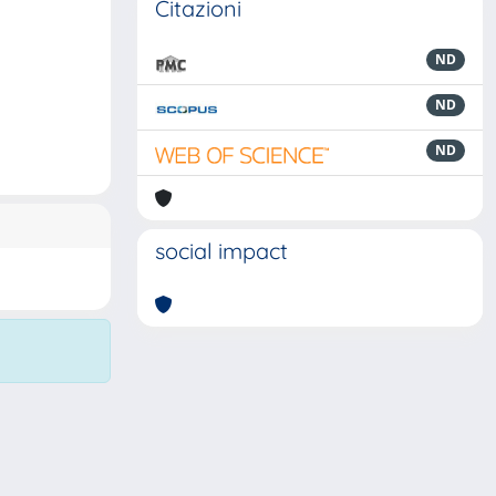
Citazioni
ND
ND
ND
social impact