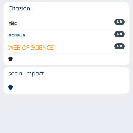
Citazioni
ND
ND
ND
social impact