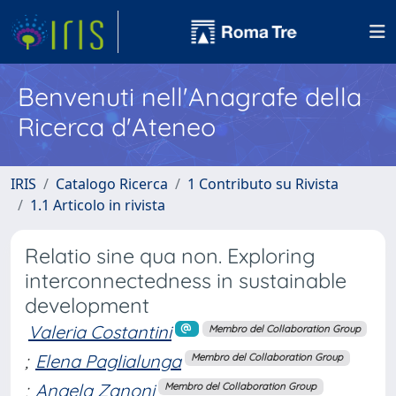
Benvenuti nell'Anagrafe della
Ricerca d'Ateneo
IRIS
Catalogo Ricerca
1 Contributo su Rivista
1.1 Articolo in rivista
Relatio sine qua non. Exploring
interconnectedness in sustainable
development
Valeria Costantini
Membro del Collaboration Group
;
Elena Paglialunga
Membro del Collaboration Group
;
Angela Zanoni
Membro del Collaboration Group