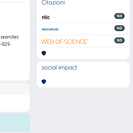
Citazioni
ND
ND
t searches
ND
0-025-
social impact