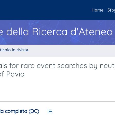
Home
Sfo
e della Ricerca d'Ateneo
ticolo in rivista
als for rare event searches by neu
of Pavia
a completa (DC)