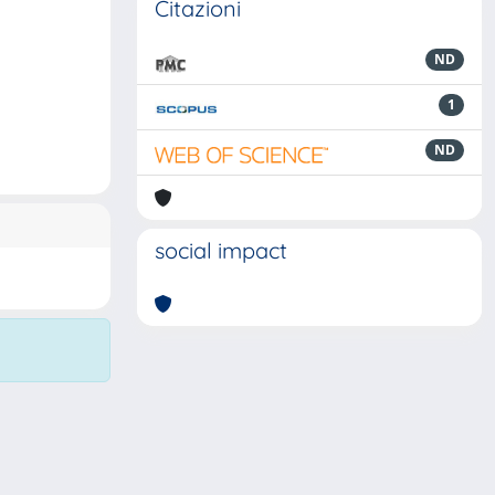
Citazioni
ND
1
ND
social impact