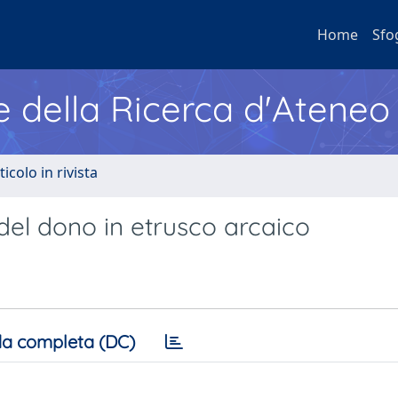
Home
Sfo
e della Ricerca d'Ateneo
ticolo in rivista
 del dono in etrusco arcaico
a completa (DC)