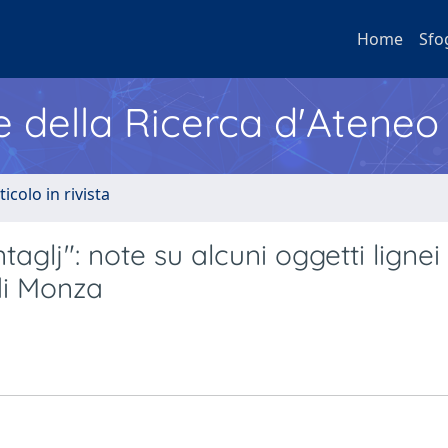
Home
Sfo
e della Ricerca d'Ateneo
ticolo in rivista
taglj": note su alcuni oggetti lignei
di Monza