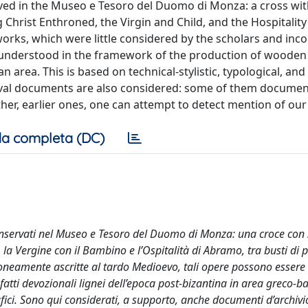
ved in the Museo e Tesoro del Duomo di Monza: a cross wi
g Christ Enthroned, the Virgin and Child, and the Hospitality
ks, which were little considered by the scholars and inco
er understood in the framework of the production of wooden
n area. This is based on technical-stylistic, typological, and
ival documents are also considered: some of them documen
other, earlier ones, one can attempt to detect mention of our
a completa (DC)
 conservati nel Museo e Tesoro del Duomo di Monza: una croce con 
no, la Vergine con il Bambino e l’Ospitalità di Abramo, tra busti di p
rroneamente ascritte al tardo Medioevo, tali opere possono essere
atti devozionali lignei dell’epoca post-bizantina in area greco-ba
grafici. Sono qui considerati, a supporto, anche documenti d’archiv