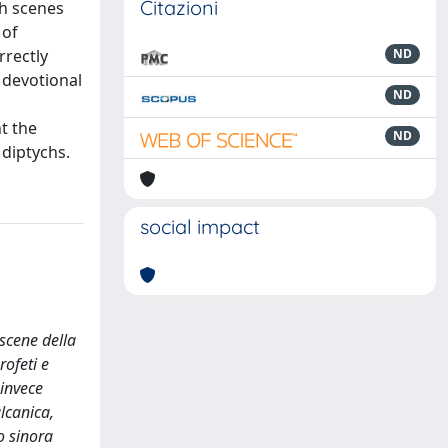
Citazioni
th scenes
 of
rrectly
ND
 devotional
ND
t the
ND
 diptychs.
social impact
scene della
rofeti e
 invece
lcanica,
io sinora