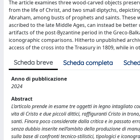
The article examines three wood-carved objects preser
from the life of Christ, and two small diptychs, depictin
Abraham, among busts of prophets and saints. These wor
ascribed to the late Middle Ages, can instead be bett
artifacts of the post-Byzantine period in the Greco-Balka
iconographic comparisons. Hitherto unpublished arch
access of the cross into the Treasury in 1809, while in 
Scheda breve
Scheda completa
Sched
Anno di pubblicazione
2024
Abstract
L’articolo prende in esame tre oggetti in legno intagliato
vita di Cristo e due piccoli dittici, raffiguranti Cristo in tro
santi. Finora poco considerate dalla critica e in passato e
senza dubbio inserite nell’ambito della produzione di manuf
sulla base di confronti tecnico-stilistici, tipologici e icono