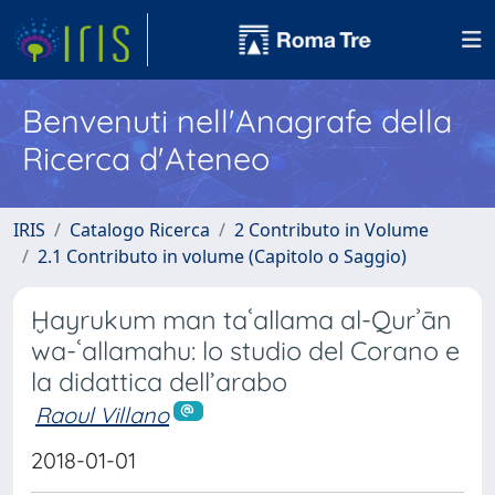
Benvenuti nell'Anagrafe della
Ricerca d'Ateneo
IRIS
Catalogo Ricerca
2 Contributo in Volume
2.1 Contributo in volume (Capitolo o Saggio)
Ḫayrukum man taʿallama al-Qurʾān
wa-ʿallamahu: lo studio del Corano e
la didattica dell’arabo
Raoul Villano
2018-01-01