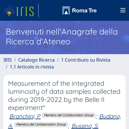
Benvenuti nell'Anagrafe della
Ricerca d'Ateneo
IRIS
Catalogo Ricerca
1 Contributo su Rivista
1.1 Articolo in rivista
Measurement of the integrated
luminosity of data samples collected
during 2019-2022 by the Belle II
experiment*
Branchini, P.
;
Budano,
Membro del Collaboration Group
A.
;
Bussino, S.
Membro del Collaboration Group