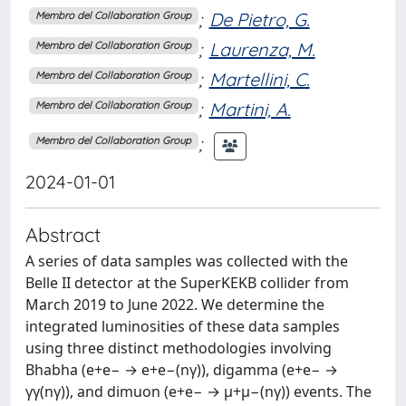
;
De Pietro, G.
Membro del Collaboration Group
;
Laurenza, M.
Membro del Collaboration Group
;
Martellini, C.
Membro del Collaboration Group
;
Martini, A.
Membro del Collaboration Group
;
Membro del Collaboration Group
2024-01-01
Abstract
A series of data samples was collected with the
Belle II detector at the SuperKEKB collider from
March 2019 to June 2022. We determine the
integrated luminosities of these data samples
using three distinct methodologies involving
Bhabha (e+e− → e+e−(nγ)), digamma (e+e− →
γγ(nγ)), and dimuon (e+e− → µ+µ−(nγ)) events. The