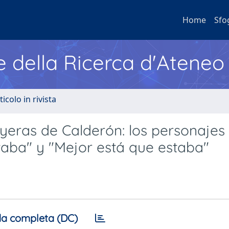
Home
Sfo
e della Ricerca d'Ateneo
ticolo in rivista
yeras de Calderón: los personajes
taba" y "Mejor está que estaba"
a completa (DC)