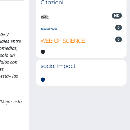
Citazioni
ND
0
ba» y
0
uales entre
comedias,
 solo un
dolos con
social impact
es
está» las
"Mejor está