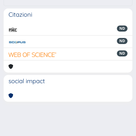
Citazioni
ND
ND
ND
social impact