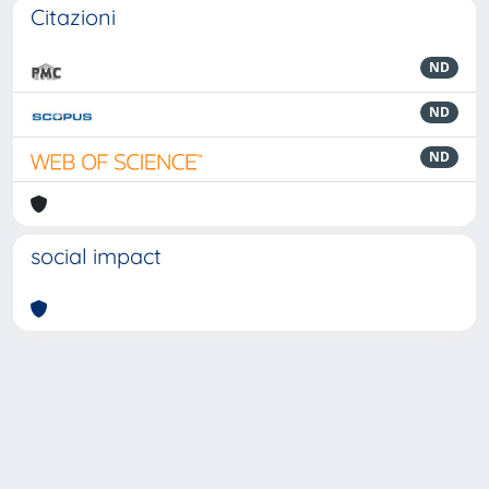
Citazioni
ND
ND
ND
social impact