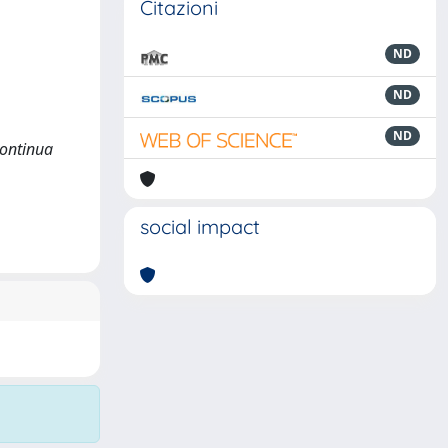
Citazioni
ND
ND
ND
continua
social impact