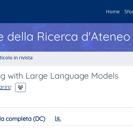
Home
Sfo
e della Ricerca d'Ateneo
ticolo in rivista
g with Large Language Models
rini
;
a completa (DC)