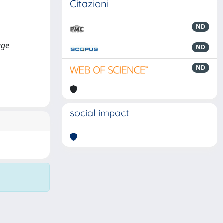
Citazioni
ND
age
ND
ND
social impact