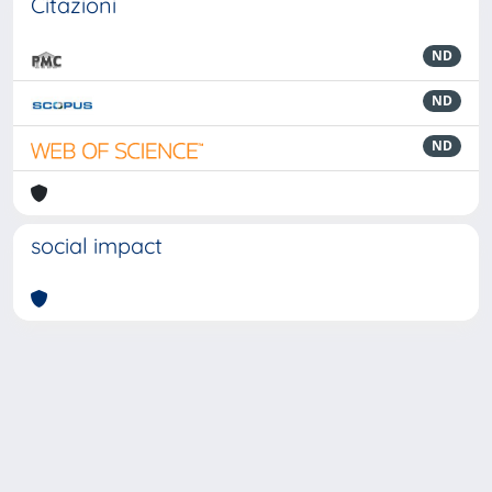
Citazioni
ND
ND
ND
social impact
Powered by
IRIS
-
about IRIS
-