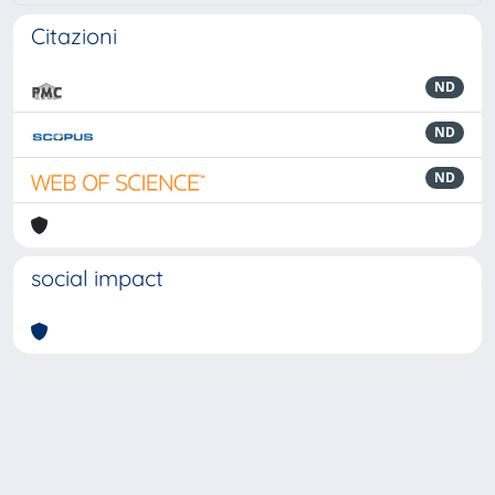
Citazioni
ND
ND
ND
social impact