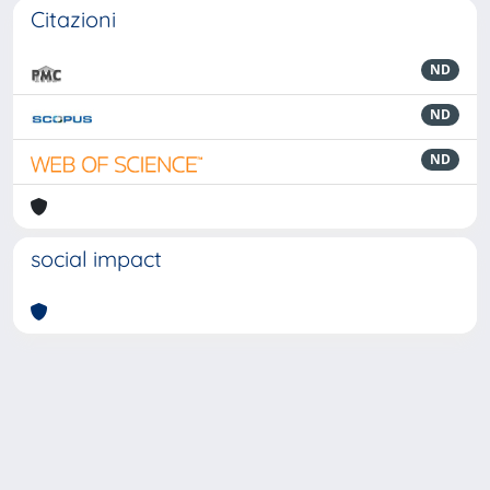
Citazioni
ND
ND
ND
social impact