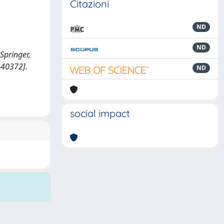
Citazioni
ND
ND
Springer,
440372].
ND
social impact