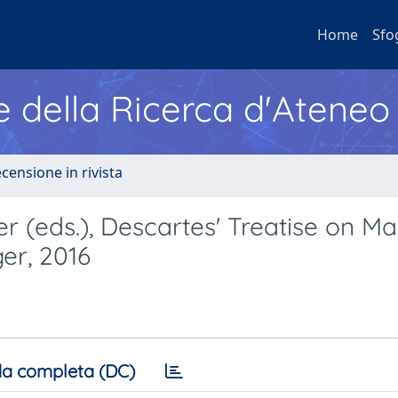
Home
Sfo
e della Ricerca d'Ateneo
ecensione in rivista
er (eds.), Descartes' Treatise on M
ger, 2016
a completa (DC)