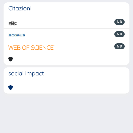
Citazioni
ND
ND
ND
social impact