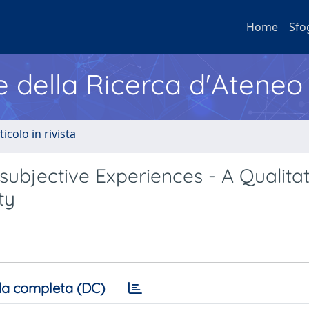
Home
Sfo
e della Ricerca d'Ateneo
ticolo in rivista
rsubjective Experiences - A Qualitat
ty
a completa (DC)