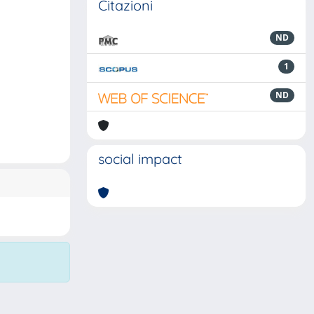
Citazioni
ND
1
ND
social impact