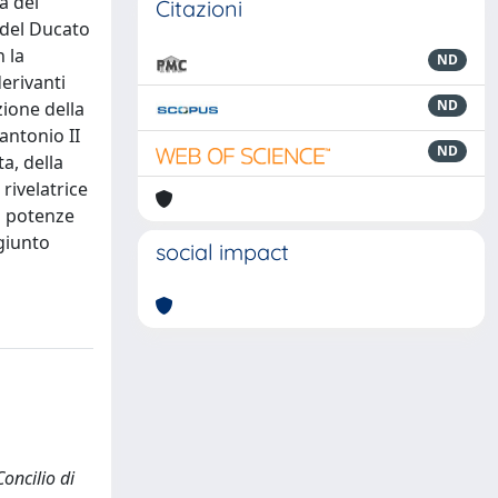
a del
Citazioni
e del Ducato
 la
ND
erivanti
ND
zione della
antonio II
ND
a, della
rivelatrice
di potenze
ggiunto
social impact
oncilio di