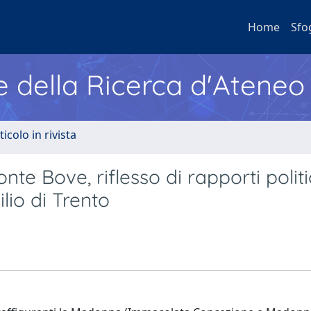
Home
Sfo
e della Ricerca d'Ateneo
ticolo in rivista
nte Bove, riflesso di rapporti politi
lio di Trento