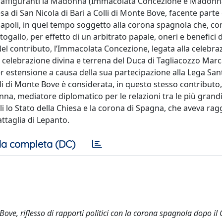
 raffiguranti la Madonna (Immacolata Concezione e Madonn
iesa di San Nicola di Bari a Colli di Monte Bove, facente part
poli, in quel tempo soggetto alla corona spagnola che, con
allo, per effetto di un arbitrato papale, oneri e benefici d
 Nel contributo, l’Immacolata Concezione, legata alla celebra
 celebrazione divina e terrena del Duca di Tagliacozzo Marc
er estensione a causa della sua partecipazione alla Lega Sant
 di Monte Bove è considerata, in questo stesso contributo, 
onna, mediatore diplomatico per le relazioni tra le più gran
quali lo Stato della Chiesa e la corona di Spagna, che aveva ra
attaglia di Lepanto.
a completa (DC)
ve, riflesso di rapporti politici con la corona spagnola dopo il C