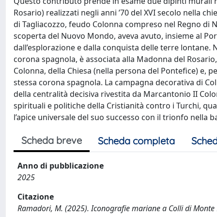
Questo contributo prende in esame due dipinti murali
Rosario) realizzati negli anni ’70 del XVI secolo nella ch
di Tagliacozzo, feudo Colonna compreso nel Regno di Na
scoperta del Nuovo Mondo, aveva avuto, insieme al Portog
dall’esplorazione e dalla conquista delle terre lontane.
corona spagnola, è associata alla Madonna del Rosario,
Colonna, della Chiesa (nella persona del Pontefice) e, p
stessa corona spagnola. La campagna decorativa di Colli
della centralità decisiva rivestita da Marcantonio II Col
spirituali e politiche della Cristianità contro i Turchi, 
l’apice universale del suo successo con il trionfo nella b
Scheda breve
Scheda completa
Sched
Anno di pubblicazione
2025
Citazione
Ramadori, M. (2025). Iconografie mariane a Colli di Monte Bo