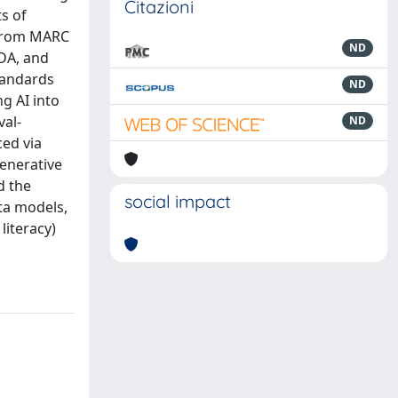
Citazioni
s of
s from MARC
ND
RDA, and
tandards
ND
ng AI into
val-
ND
ed via
enerative
d the
social impact
ta models,
literacy)