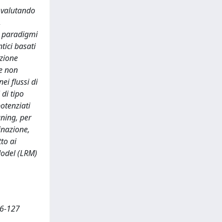
, valutando
,
ei paradigmi
tici basati
azione
te non
ei flussi di
 di tipo
otenziati
uning, per
inazione,
to ai
Model (LRM)
06-127