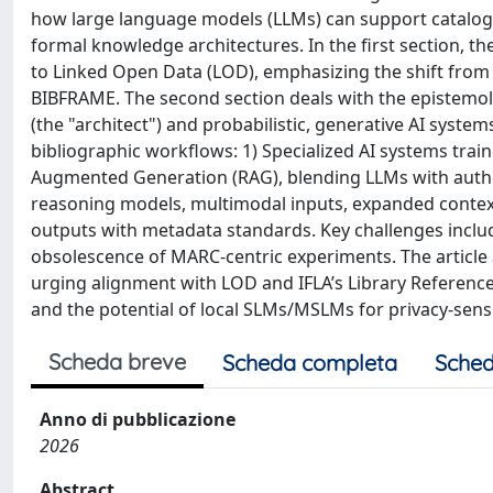
how large language models (LLMs) can support catalogu
formal knowledge architectures. In the first section, t
to Linked Open Data (LOD), emphasizing the shift from 
BIBFRAME. The second section deals with the epistemol
(the "architect") and probabilistic, generative AI system
bibliographic workflows: 1) Specialized AI systems traine
Augmented Generation (RAG), blending LLMs with autho
reasoning models, multimodal inputs, expanded contex
outputs with metadata standards. Key challenges include
obsolescence of MARC-centric experiments. The article 
urging alignment with LOD and IFLA’s Library Reference 
and the potential of local SLMs/MSLMs for privacy-sensi
Scheda breve
Scheda completa
Sched
Anno di pubblicazione
2026
Abstract