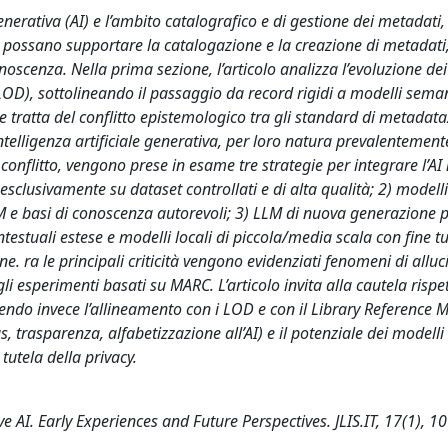
e generativa (AI) e l’ambito catalografico e di gestione dei metadati
) possano supportare la catalogazione e la creazione di metadati
conoscenza. Nella prima sezione, l’articolo analizza l’evoluzione d
D), sottolineando il passaggio da record rigidi a modelli seman
tratta del conflitto epistemologico tra gli standard di metadat
i intelligenza artificiale generativa, per loro natura prevalentemen
e conflitto, vengono prese in esame tre strategie per integrare l’AI n
i esclusivamente su dataset controllati e di alta qualità; 2) modelli
e basi di conoscenza autorevoli; 3) LLM di nuova generazione p
estuali estese e modelli locali di piccola/media scala con fine t
e. ra le principali criticità vengono evidenziati fenomeni di alluc
li esperimenti basati su MARC. L’articolo invita alla cautela rispet
ovendo invece l’allineamento con i LOD e con il Library Reference 
s, trasparenza, alfabetizzazione all’AI) e il potenziale dei modelli
utela della privacy.
 AI. Early Experiences and Future Perspectives. JLIS.IT, 17(1), 1