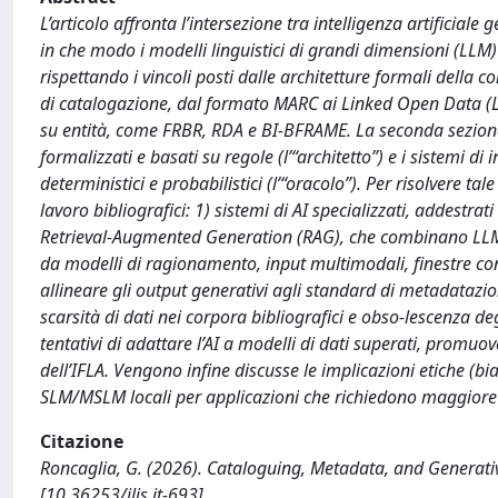
L’articolo affronta l’intersezione tra intelligenza artificial
in che modo i modelli linguistici di grandi dimensioni (LLM
rispettando i vincoli posti dalle architetture formali della 
di catalogazione, dal formato MARC ai Linked Open Data (LO
su entità, come FRBR, RDA e BI-BFRAME. La seconda sezione 
formalizzati e basati su regole (l’“architetto”) e i sistemi d
deterministici e probabilistici (l’“oracolo”). Per risolvere tal
lavoro bibliografici: 1) sistemi di AI specializzati, addestrat
Retrieval-Augmented Generation (RAG), che combinano LLM 
da modelli di ragionamento, input multimodali, finestre cont
allineare gli output generativi agli standard di metadatazion
scarsità di dati nei corpora bibliografici e obso-lescenza deg
tentativi di adattare l’AI a modelli di dati superati, promu
dell’IFLA. Vengono infine discusse le implicazioni etiche (bia
SLM/MSLM locali per applicazioni che richiedono maggiore t
Citazione
Roncaglia, G. (2026). Cataloguing, Metadata, and Generative
[10.36253/jlis.it-693].