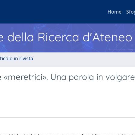
Home
Sfo
e della Ricerca d'Ateneo
ticolo in rivista
e «meretrici». Una parola in volgare