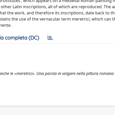
i ‘prostitutes’, which appears on a medieval Roman painting 
ther Latin inscriptions, all of which are reproduced. The a
hat the work, and therefore its inscriptions, date back to th
plains the use of the vernacular term meretrici, which can 
mente.
a completa (DC)
no anche le «meretrici». Una parola in volgare nella pittura roman