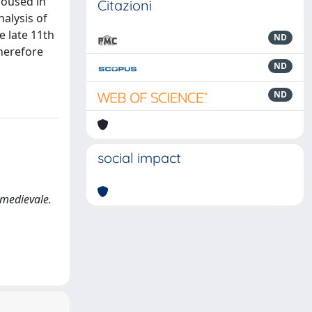
housed in
Citazioni
nalysis of
e late 11th
ND
therefore
ND
ND
social impact
a medievale.