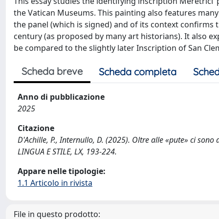
This essay studies the identifying inscription Meretric
the Vatican Museums. This painting also features many o
the panel (which is signed) and of its context confirms t
century (as proposed by many art historians). It also ex
be compared to the slightly later Inscription of San Cle
Scheda breve
Scheda completa
Sched
Anno di pubblicazione
2025
Citazione
D'Achille, P., Internullo, D. (2025). Oltre alle «pute» ci so
LINGUA E STILE, LX, 193-224.
Appare nelle tipologie:
1.1 Articolo in rivista
File in questo prodotto: