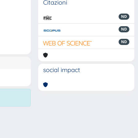
Citazioni
ND
ND
ND
social impact