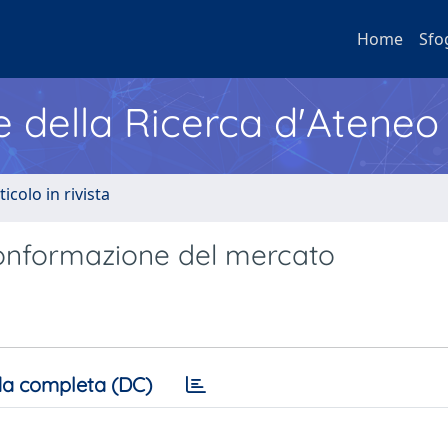
Home
Sfo
e della Ricerca d'Ateneo
ticolo in rivista
conformazione del mercato
a completa (DC)