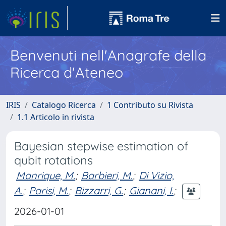
Benvenuti nell'Anagrafe della
Ricerca d'Ateneo
IRIS
Catalogo Ricerca
1 Contributo su Rivista
1.1 Articolo in rivista
Bayesian stepwise estimation of
qubit rotations
Manrique, M.
;
Barbieri, M.
;
Di Vizio,
A.
;
Parisi, M.
;
Bizzarri, G.
;
Gianani, I.
;
2026-01-01