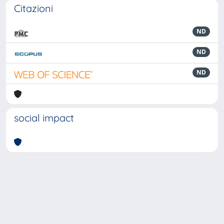
Citazioni
ND
ND
ND
social impact