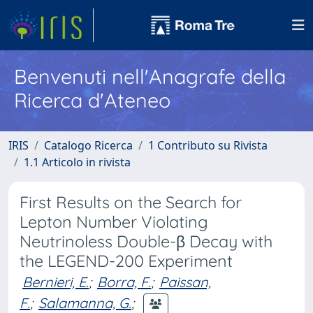
Benvenuti nell'Anagrafe della
Ricerca d'Ateneo
IRIS
Catalogo Ricerca
1 Contributo su Rivista
1.1 Articolo in rivista
First Results on the Search for
Lepton Number Violating
Neutrinoless Double-β Decay with
the LEGEND-200 Experiment
Bernieri, E.
;
Borra, F.
;
Paissan,
F.
;
Salamanna, G.
;