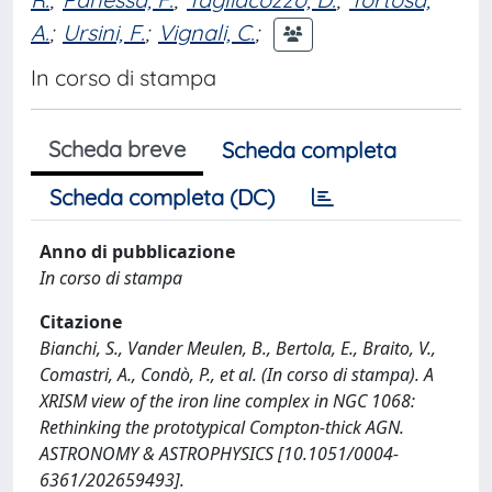
A.
;
Ursini, F.
;
Vignali, C.
;
In corso di stampa
Scheda breve
Scheda completa
Scheda completa (DC)
Anno di pubblicazione
In corso di stampa
Citazione
Bianchi, S., Vander Meulen, B., Bertola, E., Braito, V.,
Comastri, A., Condò, P., et al. (In corso di stampa). A
XRISM view of the iron line complex in NGC 1068:
Rethinking the prototypical Compton-thick AGN.
ASTRONOMY & ASTROPHYSICS [10.1051/0004-
6361/202659493].