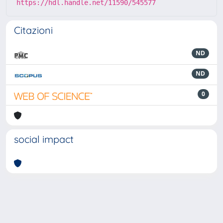
https://hdl.handle.net/11590/545577
Citazioni
ND
ND
0
social impact