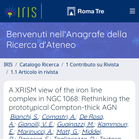
Benvenuti nell'Anagrafe della
Ricerca d'Ateneo
IRIS
Catalogo Ricerca
1 Contributo su Rivista
1.1 Articolo in rivista
A XRISM view of the iron line
complex in NGC 1068: Rethinking the
prototypical Compton-thick AGN
Bianchi, S.
;
Comastri, A.
;
De Rosa,
A.
;
Gianolli, V. E.
;
Guainazzi, M.
;
Kammoun,
E.
;
Marinucci, A.
;
Matt, G.
;
Middei,
R.
;
Panessa, F.
;
Tagliacozzo, D.
;
Tortosa,