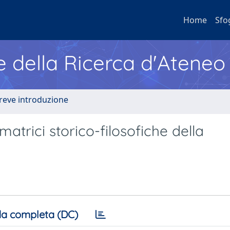
Home
Sfo
e della Ricerca d'Ateneo
Breve introduzione
matrici storico-filosofiche della
a completa (DC)