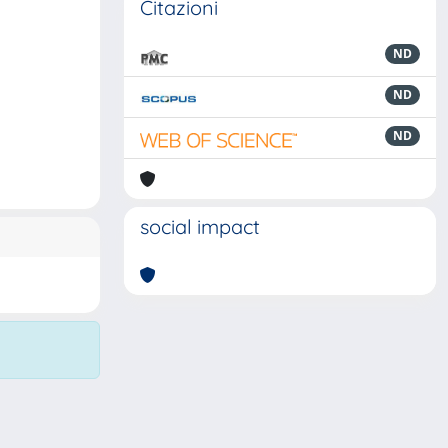
Citazioni
ND
ND
ND
social impact