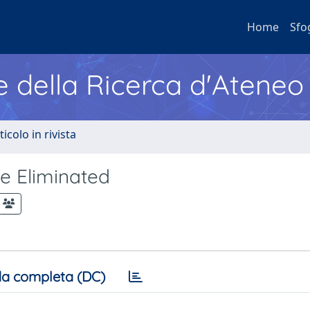
Home
Sfo
e della Ricerca d'Ateneo
ticolo in rivista
e Eliminated
a completa (DC)