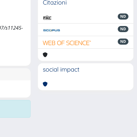
Citazioni
ND
007/s11245-
ND
ND
social impact