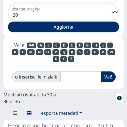
Risultati/Pagina
Vai a:
0-9
A
B
C
D
E
F
G
H
I
J
K
L
M
N
O
P
Q
R
S
T
U
V
W
X
Y
Z
o inserisci le iniziali:
Mostrati risultati da 30 a
36 di 36
esporta metadati
Regolazione bancaria e concorrenza tra