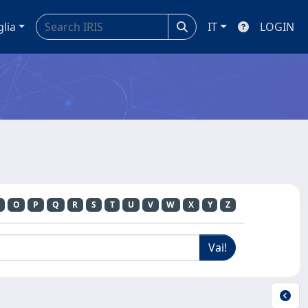
glia
IT
LOGIN
O
P
Q
R
S
T
U
V
W
X
Y
Z