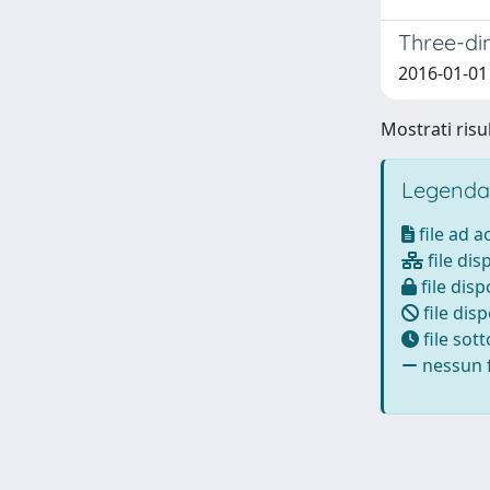
Three-dim
2016-01-01 
Mostrati risul
Legenda
file ad 
file dis
file disp
file disp
file sot
nessun f