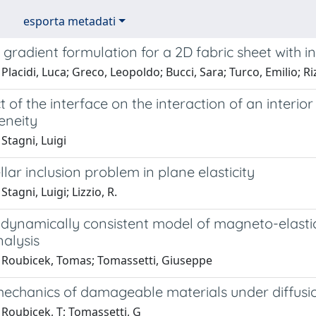
esporta metadati
gradient formulation for a 2D fabric sheet with in
Placidi, Luca; Greco, Leopoldo; Bucci, Sara; Turco, Emilio; Riz
t of the interface on the interaction of an interior
eneity
Stagni, Luigi
lar inclusion problem in plane elasticity
tagni, Luigi; Lizzio, R.
ynamically consistent model of magneto-elastic m
nalysis
 Roubicek, Tomas; Tomassetti, Giuseppe
chanics of damageable materials under diffusio
 Roubicek, T; Tomassetti, G