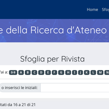
Home
Sfo
e della Ricerca d'Ateneo
Sfoglia per Rivista
ai a:
0-9
A
B
C
D
E
F
G
H
I
J
K
L
M
N
o inserisci le iniziali:
tati da 16 a 21 di 21