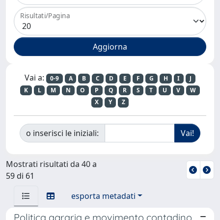
Risultati/Pagina
Vai a:
0-9
A
B
C
D
E
F
G
H
I
J
K
L
M
N
O
P
Q
R
S
T
U
V
W
X
Y
Z
o inserisci le iniziali:
Mostrati risultati da 40 a
59 di 61
esporta metadati
Politica agraria e movimento contadino